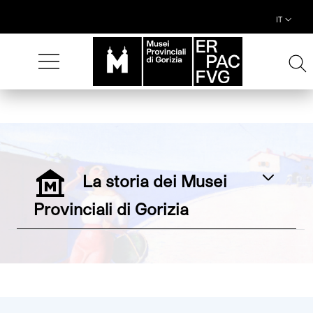
IT
Musei Provinciali di Gori
Contenuti del sito
La storia dei Musei
Espandi
Provinciali di Gorizia