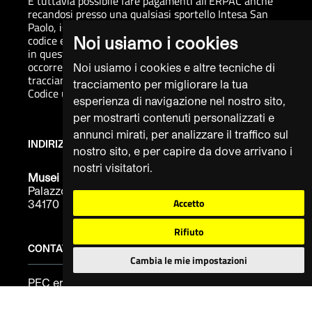
E tuttavia possibile fare pagamenti all'ERPAC anche
recandosi presso una qualsiasi sportello Intesa San
Paolo, istituto tesoriere, indicando semplicemente il
codice ente 2913.
Noi usiamo i cookies
in questo caso per pagamenti superiori a 5.000 Euro
occorrera rispettare le disposizioni in materia di
Noi usiamo i cookies e altre tecniche di
tracciamento.
tracciamento per migliorare la tua
Codice univoco fatturazione elettronica UFXHON
esperienza di navigazione nel nostro sito,
per mostrarti contenuti personalizzati e
annunci mirati, per analizzare il traffico sul
INDIRIZZO
nostro sito, e per capire da dove arrivano i
nostri visitatori.
Musei Provinciali di Gorizia
Palazzo Attems Petzenstein Piazza E. De Amicis, 2
Accetto
34170
Rifiuto
CONTATTI
Cambia le mie impostazioni
PEC erpac@certregione.fvg.it
Telefono 0481 385300
Fax 0481 386336